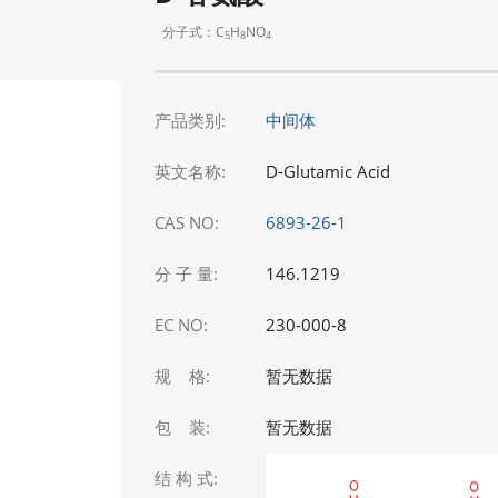
分子式：C
H
NO
5
8
4
产品类别:
中间体
英文名称:
D-Glutamic Acid
CAS NO:
6893-26-1
分 子 量:
146.1219
EC NO:
230-000-8
规 格:
暂无数据
包 装:
暂无数据
结 构 式: