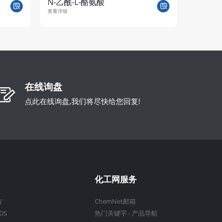
N-乙酰-L-酪氨酸
DL-天
查看详细
查看详细
在线询盘
点此在线询盘,我们将尽快给您回复!
化工网服务
方
ChemNet邮箱
DS
热门关键字
-
产品导航